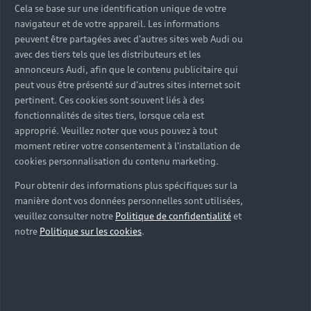
sur-mesure
Cela se base sur une identification unique de votre
navigateur et de votre appareil. Les informations
Découvrez nos solutions et services Audi Business
peuvent être partagées avec d'autres sites web Audi ou
pensés pour faciliter votre mobilité professionnelle.
avec des tiers tels que les distributeurs et les
De la fiscalité à la connectivité, nos experts vous
annonceurs Audi, afin que le contenu publicitaire qui
peut vous être présenté sur d'autres sites internet soit
accompagnent pour trouver les avantages et les
pertinent. Ces cookies sont souvent liés à des
solutions adaptés aux besoins de votre activité.
fonctionnalités de sites tiers, lorsque cela est
approprié. Veuillez noter que vous pouvez à tout
Nous contacter
moment retirer votre consentement à l'installation de
cookies personnalisation du contenu marketing.
Pour obtenir des informations plus spécifiques sur la
manière dont vos données personnelles sont utilisées,
veuillez consulter notre
Politique de confidentialité
et
notre
Politique sur les cookies
.
Trouvez la
solution de
financement