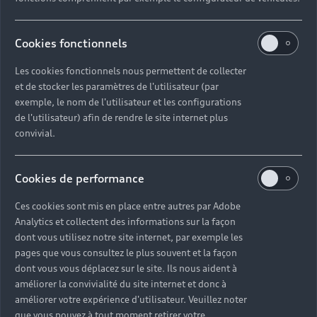
Audi pour les
professionnels
Cookies fonctionnels
Les cookies fonctionnels nous permettent de collecter
Accédez à toute l’excellence Audi avec nos
et de stocker les paramètres de l'utilisateur (par
différentes gammes aux technologies innovantes
exemple, le nom de l'utilisateur et les configurations
et aux finitions haut de gamme. Contactez-nous
de l'utilisateur) afin de rendre le site internet plus
pour échanger et trouver un modèle
convivial.
correspondant à vos besoins.
Cookies de performance
Nous contacter
Ces cookies sont mis en place entre autres par Adobe
Analytics et collectent des informations sur la façon
dont vous utilisez notre site internet, par exemple les
pages que vous consultez le plus souvent et la façon
dont vous vous déplacez sur le site. Ils nous aident à
améliorer la convivialité du site internet et donc à
améliorer votre expérience d'utilisateur. Veuillez noter
que vous pouvez à tout moment retirer votre