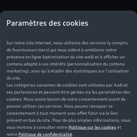
Paramètres des cookies
Sur notre site internet, nous utilisons des services (y compris
de fournisseurs tiers) qui nous aident à améliorer notre
présence en ligne (optimisation du site web) et à afficher un
contenu adapté à vos intérêts (personnalisation du contenu
marketing), ainsi qu’à établir des statistiques sur l’utilisation
¹Audi France, division de Volkswagen Group France
du site.
responsable du traitement, traite les données à caractère
Les catégories suivantes de cookies sont utilisées par Audi et
personnel recueillies dans ce formulaire pour répondre à
ses partenaires et peuvent être gérées via les paramètres des
votre demande d'information ou à votre réclamation et
cookies. Nous avons besoin de votre consentement avant de
nous permettre de vous recontacter conformément à
pouvoir utiliser ces services. Vous pouvez révoquer ce
votre demande.
consentement à tout moment avec effet futur via le lien
présent en bas du site. Pour de plus amples informations, nous
vous invitons à consulter notre
Politique sur les cookies
et
notre
Politique de confidentialité
.