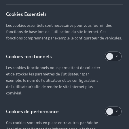
Cookies Essentiels
Retour en haut
Les cookies essentiels sont nécessaires pour vous fournir des
fonctions de base lors de l'utilisation du site internet. Ces
Accès rapides
fonctions comprennent par exemple le configurateur de véhicules.
Modèles
Quelle Audi me correspond ?
Cookies fonctionnels
Tous les modèles
Les cookies fonctionnels nous permettent de collecter
Achat et location
et de stocker les paramètres de l'utilisateur (par
Recherche de véhicules neufs
Électrique
exemple, le nom de l'utilisateur et les configurations
Pour les professionnels
de l'utilisateur) afin de rendre le site internet plus
Véhicules d'occasion disponibles
Hybride rechargeable
convivial.
Offres du moment
Offres pour les professionnels
Citadine
Votre Audi
Configurer mon Audi
Cookies de performance
Voiture électrique
Demander un essai
Compacte
Réservation et option d'achat
Univers Audi
Ces cookies sont mis en place entre autres par Adobe
Voiture hybride
Informations et Service Clients
Berline
Entretenir et réparer mon Audi