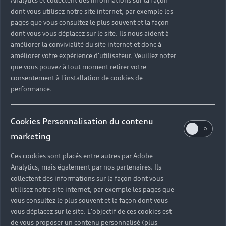
Analytics et collectent des informations sur la façon
Financer mon Audi
Voiture commerciale
dont vous utilisez notre site internet, par exemple les
Accessibilité - Clients Sourds et Malentendants
Avant
Offres Après-Vente
Garanties Audi
pages que vous consultez le plus souvent et la façon
Histoire du progrès
Voiture de direction
Trouver mon Partenaire Audi
SUV électrique
dont vous vous déplacez sur le site. Ils nous aident à
Accessoires et équipements
Audi rent : location courte durée
améliorer la convivialité du site internet et donc à
Notre vision
SUV société
SUV hybride
améliorer votre expérience d'utilisateur. Veuillez noter
Espace personnel myAudi
Espace Client Audi Financial Services
© 2026 Audi France. Tous droits réservés.
que vous pouvez à tout moment retirer votre
Audi Sport
Achat véhicule de société
SUV
consentement à l'installation de cookies de
Audi connect
Heycar
Mentions légales
Politique sur les cookies
Nos technologies
performance.
Avantages voiture société
SUV compact
Gérer vos cookies
Politique de confidentialité
Informations client
myAudi experience
Flotte automobile
Système de lanceur d'alerte
Functions on Demand
Cookies Personnalisation du contenu
Fiche produit environnementale
Audi Shop : Boutique Officielle
TVS
marketing
Devis & RDV entretien en ligne
Action de Service EA 189
Espace actualités Audi
Demande d'information
Carrières
LLD
Ces cookies sont placés entre autres par Adobe
Audi Assistance
Opérateurs indépendants
Réseau Audi
Analytics, mais également par nos partenaires. Ils
Carrières
Recevez toute l'actualité Audi
collectent des informations sur la façon dont vous
Campagne de rappel Airbag Takata
Espace Presse
Mentions légales AUDI AG
utilisez notre site internet, par exemple les pages que
Mise à jour logiciel
vous consultez le plus souvent et la façon dont vous
Déclaration d'accessibilité
vous déplacez sur le site. L'objectif de ces cookies est
Signaler un contenu illégal
de vous proposer un contenu personnalisé (plus