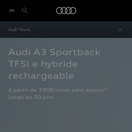
Audi
Audi Tours
Audi A3 Sportback 
TFSI e hybride 
rechargeable
à partir de 390€/mois sans apport⁽¹⁾. 
Jusqu'au 30 juin.